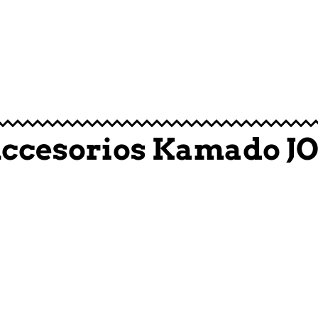
249,90
€
L CARRITO
AÑADIR AL CARRITO
ccesorios Kamado J
39,00
€
L CARRITO
AÑADIR AL CARRITO