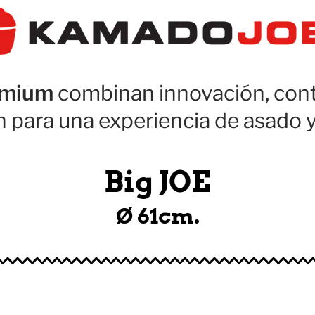
emium
combinan innovación, contr
n para una experiencia de asado 
Big JOE
Ø 61cm.