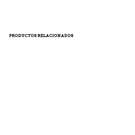
AÑADIR AL CARRITO
AÑADIR AL CARRITO
PRODUCTOS RELACIONADOS
2.899,00
€
59,90
€
AÑADIR AL CARRITO
AÑADIR AL CARRITO