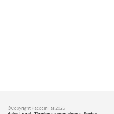
89,90
€
109,90
€
AÑADIR AL CARRITO
AÑADIR AL CARRITO
©Copyright Pacocinillas 2026
Aviso Legal
Términos y condiciones
Envíos