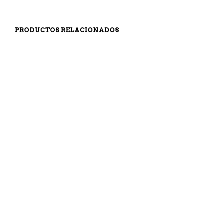
PRODUCTOS RELACIONADOS
69,90
€
249,90
€
AÑADIR AL CARRITO
AÑADIR AL CARRITO