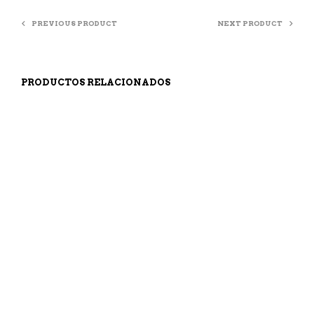
PREVIOUS PRODUCT
NEXT PRODUCT
PRODUCTOS RELACIONADOS
69,00
€
109,99
€
AÑADIR AL CARRITO
AÑADIR AL CARRITO