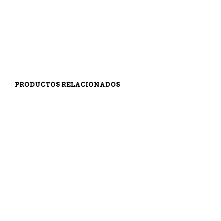
230,00
€
159,00
€
AÑADIR AL CARRITO
AÑADIR AL CARRITO
PRODUCTOS RELACIONADOS
1.945,00
€
29,95
€