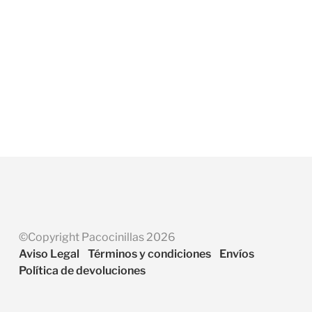
40,95
€
55,95
€
AÑADIR AL CARRITO
AÑADIR AL CARRITO
©Copyright Pacocinillas 2026
Aviso Legal
Términos y condiciones
Envíos
Política de devoluciones