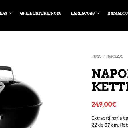
LAS
GRILL EXPERIENCES
BARBACOAS
KAMADOS
INICIO
/
NAPOLEON
NAPO
KETT
249,00
€
Extraordinaria 
22 de
57 cm.
Robu